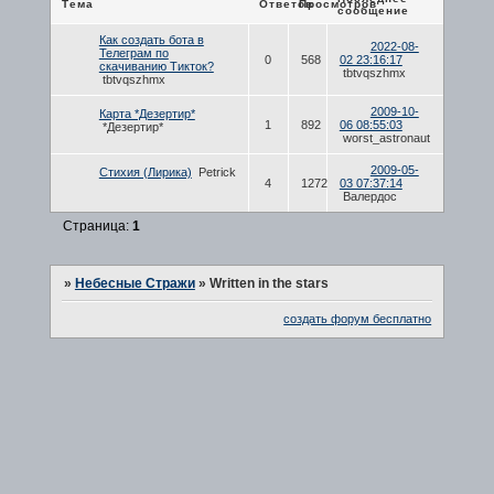
Тема
Ответов
Просмотров
сообщение
Как создать бота в
2022-08-
Телеграм по
0
568
02 23:16:17
скачиванию Тикток?
tbtvqszhmx
tbtvqszhmx
2009-10-
Карта *Дезертир*
1
892
06 08:55:03
*Дезертир*
worst_astronaut
2009-05-
Стихия (Лирика)
Petrick
4
1272
03 07:37:14
Валердос
Страница:
1
»
Небесные Стражи
»
Written in the stars
создать форум бесплатно