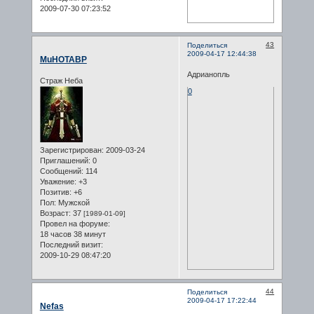
2009-07-30 07:23:52
43
Поделиться
2009-04-17 12:44:38
MuHOTABP
Адрианопль
Страж Неба
0
Зарегистрирован
: 2009-03-24
Приглашений:
0
Сообщений:
114
Уважение:
+3
Позитив:
+6
Пол:
Мужской
Возраст:
37
[1989-01-09]
Провел на форуме:
18 часов 38 минут
Последний визит:
2009-10-29 08:47:20
44
Поделиться
2009-04-17 17:22:44
Nefas