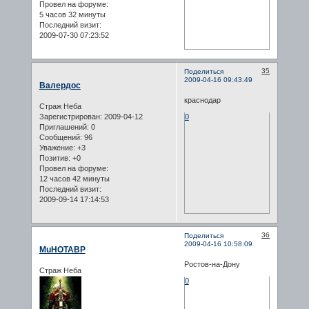
Провел на форуме:
5 часов 32 минуты
Последний визит:
2009-07-30 07:23:52
35
Поделиться
2009-04-16 09:43:49
Валердос
краснодар
Страж Неба
Зарегистрирован
: 2009-04-12
0
Приглашений:
0
Сообщений:
96
Уважение:
+3
Позитив:
+0
Провел на форуме:
12 часов 42 минуты
Последний визит:
2009-09-14 17:14:53
36
Поделиться
2009-04-16 10:58:09
MuHOTABP
Ростов-на-Дону
Страж Неба
0