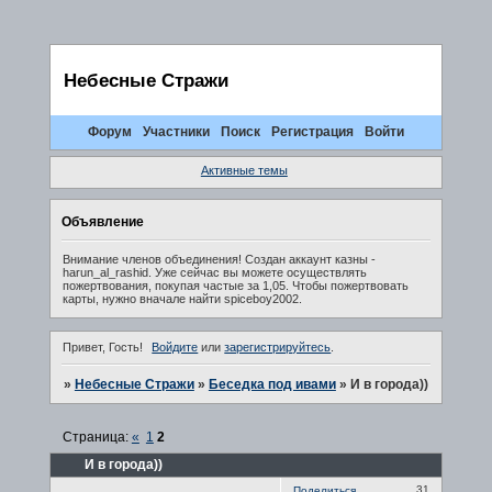
Небесные Стражи
Форум
Участники
Поиск
Регистрация
Войти
Активные темы
Объявление
Внимание членов объединения! Создан аккаунт казны -
harun_al_rashid. Уже сейчас вы можете осуществлять
пожертвования, покупая частые за 1,05. Чтобы пожертвовать
карты, нужно вначале найти spiceboy2002.
Привет, Гость!
Войдите
или
зарегистрируйтесь
.
»
Небесные Стражи
»
Беседка под ивами
»
И в города))
Страница:
«
1
2
И в города))
31
Поделиться