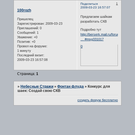
1
Поделиться
2009-03-23 16:57:07
100rozh
Предлагаем шайкам
Пришелец
разработать СКВ
Зарегистрирован
: 2009-03-23
Приглашений:
0
Подробно тут
Сообщений:
1
http://berserk.mail.ru/forum/index.php
Уважение:
+0
… #msg331017
Позитив:
+0
Провел на форуме:
0
1 минуту
Последний визит:
2009-03-23 16:57:08
Страница:
1
»
Небесные Стражи
»
Фонтан флуда
»
Конкурс для
шаек: Создай свою СКВ
создать форум бесплатно