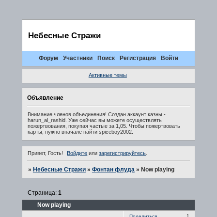
Небесные Стражи
Форум
Участники
Поиск
Регистрация
Войти
Активные темы
Объявление
Внимание членов объединения! Создан аккаунт казны -
harun_al_rashid. Уже сейчас вы можете осуществлять
пожертвования, покупая частые за 1,05. Чтобы пожертвовать
карты, нужно вначале найти spiceboy2002.
Привет, Гость!
Войдите
или
зарегистрируйтесь
.
»
Небесные Стражи
»
Фонтан флуда
»
Now playing
Страница:
1
Now playing
1
Поделиться