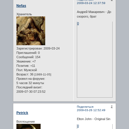
2009-03-24 12:37:59
Nefas
Андрей Макаревич - До
Хранитель
скорого, брат
0
Зарегистрирован
: 2009-03-24
Приглашений:
0
Сообщений:
154
Уважение:
+7
Позитив:
+11
Пол:
Мужской
Возраст:
36
[1989-11-05]
Провел на форуме:
5 часов 32 минуты
Последний визит:
2009-07-30 07:23:52
2
Поделиться
2009-03-26 12:52:49
Petrick
Elton John - Original Sin
Воплощение
0