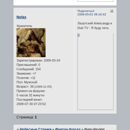
11
Поделиться
2009-05-01 09:16:42
Nefas
Лаэртский Александр и
Хранитель
Dub TV - Я буду петь
0
Зарегистрирован
: 2009-03-24
Приглашений:
0
Сообщений:
154
Уважение:
+7
Позитив:
+11
Пол:
Мужской
Возраст:
36
[1989-11-05]
Провел на форуме:
5 часов 32 минуты
Последний визит:
2009-07-30 07:23:52
Страница:
1
»
Небесные Стражи
»
Фонтан флуда
»
Now playing