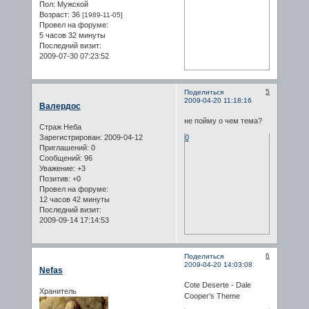
Пол:
Мужской
Возраст:
36
[1989-11-05]
Провел на форуме:
5 часов 32 минуты
Последний визит:
2009-07-30 07:23:52
5
Поделиться
2009-04-20 11:18:16
Валердос
не пойму о чем тема?
Страж Неба
Зарегистрирован
: 2009-04-12
0
Приглашений:
0
Сообщений:
96
Уважение:
+3
Позитив:
+0
Провел на форуме:
12 часов 42 минуты
Последний визит:
2009-09-14 17:14:53
6
Поделиться
2009-04-20 14:03:08
Nefas
Cote Deserte - Dale
Хранитель
Cooper's Theme