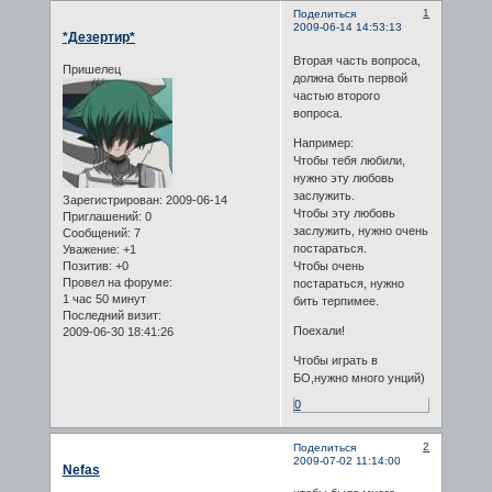
1
Поделиться
2009-06-14 14:53:13
*Дезертир*
Вторая часть вопроса,
Пришелец
должна быть первой
частью второго
вопроса.
Например:
Чтобы тебя любили,
нужно эту любовь
заслужить.
Зарегистрирован
: 2009-06-14
Чтобы эту любовь
Приглашений:
0
заслужить, нужно очень
Сообщений:
7
постараться.
Уважение:
+1
Чтобы очень
Позитив:
+0
Провел на форуме:
постараться, нужно
1 час 50 минут
бить терпимее.
Последний визит:
Поехали!
2009-06-30 18:41:26
Чтобы играть в
БО,нужно много унций)
0
2
Поделиться
2009-07-02 11:14:00
Nefas