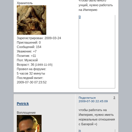
чтобы было много
Хранитель
унций, нужно работать
на Империю
0
Зарегистрирован
: 2009-03-24
Приглашений:
0
Сообщений:
154
Уважение:
+7
Позитив:
+11
Пол:
Мужской
Возраст:
36
[1989-11-05]
Провел на форуме:
5 часов 32 минуты
Последний визит:
2009-07-30 07:23:52
3
Поделиться
2009-07-30 22:45:09
Petrick
чтобы работать на
Воплощение
Империю, нужно иметь
нормальные отношения
с Багирой =)
0