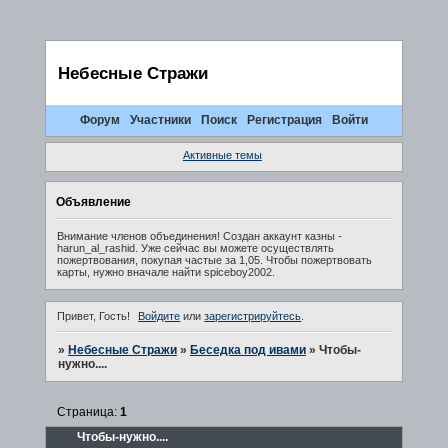
Небесные Стражи
Форум
Участники
Поиск
Регистрация
Войти
Активные темы
Объявление
Внимание членов объединения! Создан аккаунт казны -
harun_al_rashid. Уже сейчас вы можете осуществлять
пожертвования, покупая частые за 1,05. Чтобы пожертвовать
карты, нужно вначале найти spiceboy2002.
Привет, Гость!
Войдите
или
зарегистрируйтесь
.
»
Небесные Стражи
»
Беседка под ивами
»
Чтобы-
нужно....
Страница:
1
Чтобы-нужно....