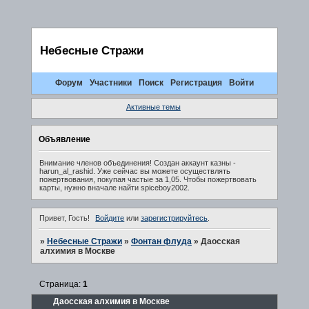
Небесные Стражи
Форум
Участники
Поиск
Регистрация
Войти
Активные темы
Объявление
Внимание членов объединения! Создан аккаунт казны -
harun_al_rashid. Уже сейчас вы можете осуществлять
пожертвования, покупая частые за 1,05. Чтобы пожертвовать
карты, нужно вначале найти spiceboy2002.
Привет, Гость!
Войдите
или
зарегистрируйтесь
.
»
Небесные Стражи
»
Фонтан флуда
»
Даосская
алхимия в Москве
Страница:
1
Даосская алхимия в Москве