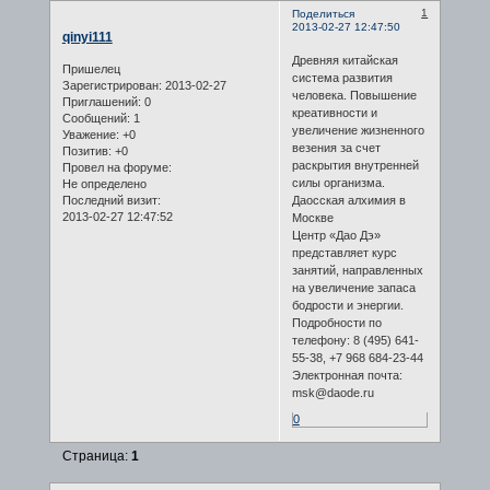
1
Поделиться
2013-02-27 12:47:50
qinyi111
Древняя китайская
Пришелец
система развития
Зарегистрирован
: 2013-02-27
человека. Повышение
Приглашений:
0
креативности и
Сообщений:
1
увеличение жизненного
Уважение:
+0
везения за счет
Позитив:
+0
раскрытия внутренней
Провел на форуме:
силы организма.
Не определено
Даосская алхимия в
Последний визит:
2013-02-27 12:47:52
Москве
Центр «Дао Дэ»
представляет курс
занятий, направленных
на увеличение запаса
бодрости и энергии.
Подробности по
телефону: 8 (495) 641-
55-38, +7 968 684-23-44
Электронная почта:
msk@daode.ru
0
Страница:
1