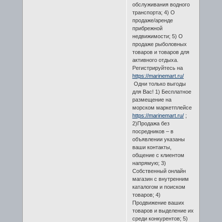
обслуживания водного
транспорта; 4) О
продаже/аренде
прибрежной
недвижимости; 5) О
продаже рыболовных
товаров и товаров для
активного отдыха.
Регистрируйтесь на
https://marinemart.ru/
Одни только выгоды
для Вас! 1) Бесплатное
размещение на
морском маркетплейсе
https://marinemart.ru/
;
2)Продажа без
посредников – в
объявлении указаны
ваши контакты,
общение с клиентом
напрямую; 3)
Собственный онлайн
магазин с внутренним
каталогом и поиском
товаров; 4)
Продвижение ваших
товаров и выделение их
среди конкурентов; 5)