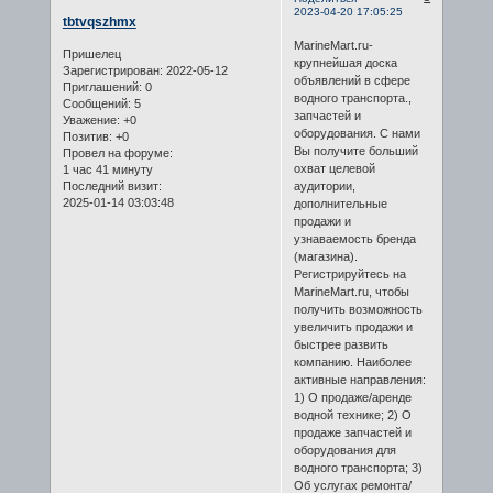
2023-04-20 17:05:25
tbtvqszhmx
MarineMart.ru-
Пришелец
крупнейшая доска
Зарегистрирован
: 2022-05-12
объявлений в сфере
Приглашений:
0
водного транспорта.,
Сообщений:
5
запчастей и
Уважение:
+0
оборудования. С нами
Позитив:
+0
Вы получите больший
Провел на форуме:
охват целевой
1 час 41 минуту
аудитории,
Последний визит:
2025-01-14 03:03:48
дополнительные
продажи и
узнаваемость бренда
(магазина).
Регистрируйтесь на
MarineMart.ru, чтобы
получить возможность
увеличить продажи и
быстрее развить
компанию. Наиболее
активные направления:
1) О продаже/аренде
водной технике; 2) О
продаже запчастей и
оборудования для
водного транспорта; 3)
Об услугах ремонта/