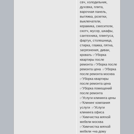
свч, холодильник,
духовка, плита,
варочная панель,
вытяжка, розетки,
выключатели,
керамика, смесители,
скотч, мусор, шкафы,
сантехника, плинтуса,
фартук, столешница,
стирка, глажка, пятна,
загрязнения, диван,
кровать ✅Уборка
квартиры после
ремонта ✅Уборка после
ремонта цена ✅Уборка
после ремонта москва
✅Уборка квартиры
после ремонта цена
✅Уборка помещений
после ремонта
✅Услуги клининга цены
✅Клининг компания
услуги ✅Услуги
клининга офиса
✅Химчистка мягкой
мебели москва
✅Химчистка мягкой
мебели +на дому