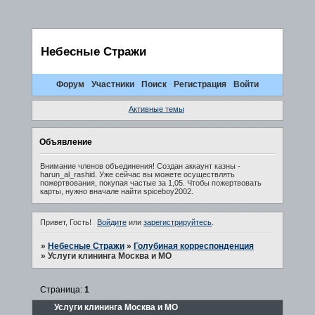
Небесные Стражи
Форум
Участники
Поиск
Регистрация
Войти
Активные темы
Объявление
Внимание членов объединения! Создан аккаунт казны -
harun_al_rashid. Уже сейчас вы можете осуществлять
пожертвования, покупая частые за 1,05. Чтобы пожертвовать
карты, нужно вначале найти spiceboy2002.
Привет, Гость!
Войдите
или
зарегистрируйтесь
.
»
Небесные Стражи
»
Голубиная корреспонденция
»
Услуги клининга Москва и МО
Страница:
1
Услуги клининга Москва и МО