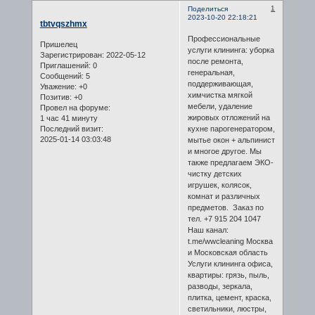
1
Поделиться
2023-10-20 22:18:21
tbtvqszhmx
Профессиональные
Пришелец
услуги клининга: уборка
Зарегистрирован
: 2022-05-12
после ремонта,
Приглашений:
0
генеральная,
Сообщений:
5
поддерживающая,
Уважение:
+0
химчистка мягкой
Позитив:
+0
мебели, удаление
Провел на форуме:
жировых отложений на
1 час 41 минуту
кухне парогенератором,
Последний визит:
2025-01-14 03:03:48
мытье окон + альпинист
и многое другое. Мы
также предлагаем ЭКО-
чистку детских
игрушек, колясок,
комнат и различных
предметов. Заказ по
тел. +7 915 204 1047
Наш канал:
t.me/wwcleaning Москва
и Московская область
Услуги клининга офиса,
квартиры: грязь, пыль,
разводы, зеркала,
плитка, цемент, краска,
светильники, люстры,